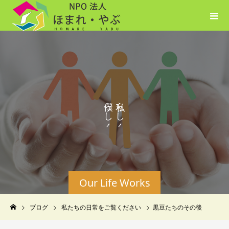
ら
ら
し
し
く
く
Our Life Works
ブログ
私たちの日常をご覧ください
黒豆たちのその後